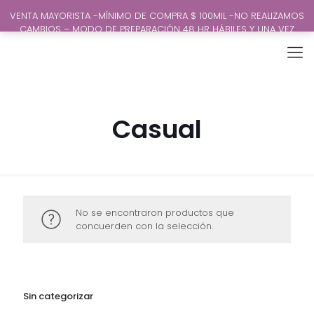
VENTA MAYORISTA -MÍNIMO DE COMPRA $ 100MIL -NO REALIZAMOS
CAMBIOS – MODO DE PREPARACIÓN 48 HR HÁBILES Y UNA VEZ
CONFIRMADO EL COMPROBANTE DEL PAGO
Descartar
Casual
No se encontraron productos que
concuerden con la selección.
Sin categorizar