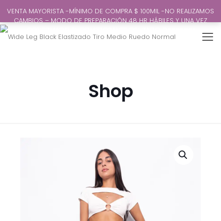
VENTA MAYORISTA -MÍNIMO DE COMPRA $ 100MIL -NO REALIZAMOS
CAMBIOS – MODO DE PREPARACIÓN 48 HR HÁBILES Y UNA VEZ
CONFIRMADO EL COMPROBANTE DEL PAGO
Descartar
Shop