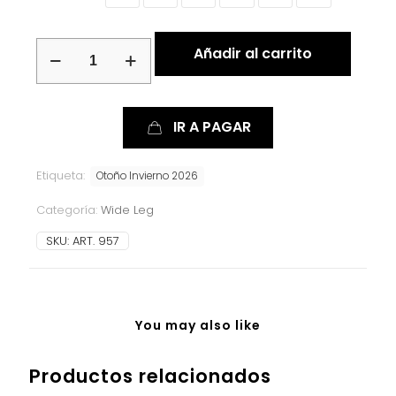
Wide
Añadir al carrito
Leg
Black
Elastizado
Tiro
IR A PAGAR
Medio
Ruedo
Normal
Etiqueta:
Otoño Invierno 2026
cantidad
Categoría:
Wide Leg
SKU:
ART. 957
You may also like
Productos relacionados