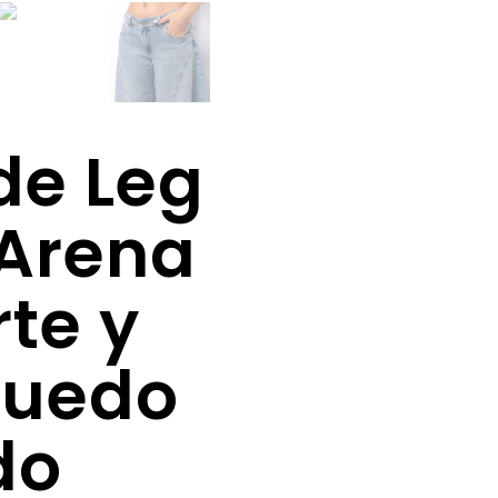
de Leg
 Arena
te y
Ruedo
do