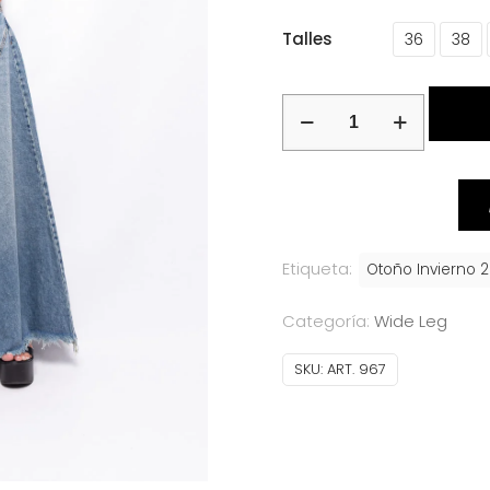
Talles
36
38
Super
Wide
Leg
Tiro
Bajo
Arena
Etiqueta:
Otoño Invierno 
con
Categoría:
Wide Leg
Recorte
y
SKU:
ART. 967
Roturas
Ruedo
Desflecado
cantidad